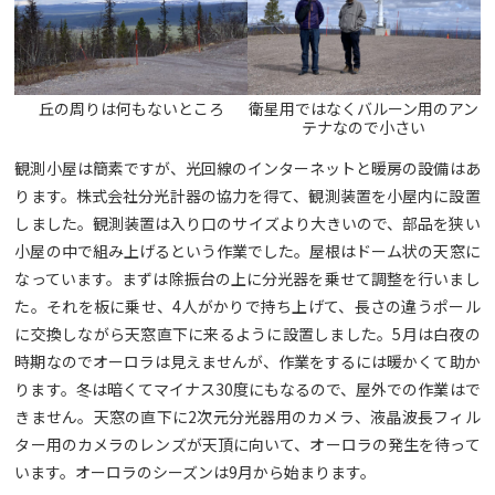
丘の周りは何もないところ
衛星用ではなくバルーン用のアン
テナなので小さい
観測小屋は簡素ですが、光回線のインターネットと暖房の設備はあ
ります。株式会社分光計器の協力を得て、観測装置を小屋内に設置
しました。観測装置は入り口のサイズより大きいので、部品を狭い
小屋の中で組み上げるという作業でした。屋根はドーム状の天窓に
なっています。まずは除振台の上に分光器を乗せて調整を行いまし
た。それを板に乗せ、4人がかりで持ち上げて、長さの違うポール
に交換しながら天窓直下に来るように設置しました。5月は白夜の
時期なのでオーロラは見えませんが、作業をするには暖かくて助か
ります。冬は暗くてマイナス30度にもなるので、屋外での作業はで
きません。天窓の直下に2次元分光器用のカメラ、液晶波長フィル
ター用のカメラのレンズが天頂に向いて、オーロラの発生を待って
います。オーロラのシーズンは9月から始まります。