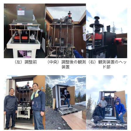
（左）調整前
（中央）調整後の観測
（右）観測装置のヘッ
装置
ド部